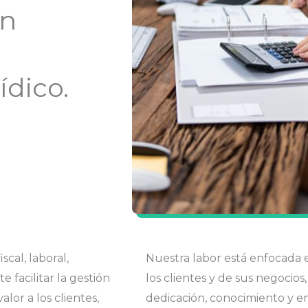
en
ídico.
cal, laboral,
Nuestra labor está enfocada e
facilitar la gestión
los clientes y de sus negocio
alor a los clientes
,
dedicación, conocimiento y e