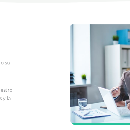
do su
uestro
 y la